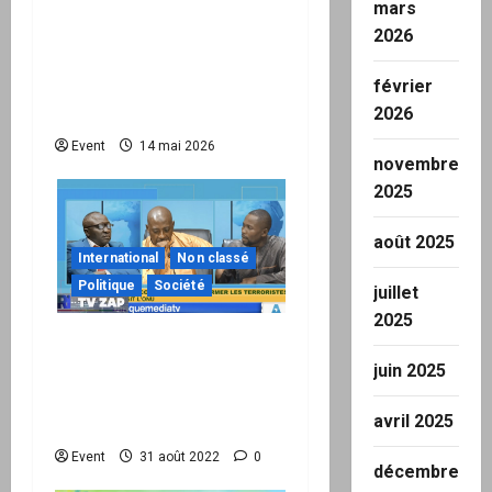
une infrastructure
mars
internationale + kit
2026
national pour demander
février
des comptes avant
2026
septembre 2026
Event
14 mai 2026
novembre
2025
août 2025
International
Non classé
Politique
Société
juillet
2025
Réseau International TV
Le Zap du 29.08 : Le Mali
juin 2025
vient de réaliser un «
avril 2025
tsunami » à l’ONU
Event
31 août 2022
0
décembre