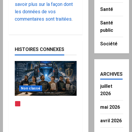
savoir plus sur la façon dont
Santé
les données de vos
commentaires sont traitées
.
Santé
public
Société
HISTOIRES CONNEXES
ARCHIVES
juillet
Non classé
2026
Note d’alerte —
mai 2026
Peppol / ViDA : l’Union
européenne branche les
avril 2026
factures françaises sur