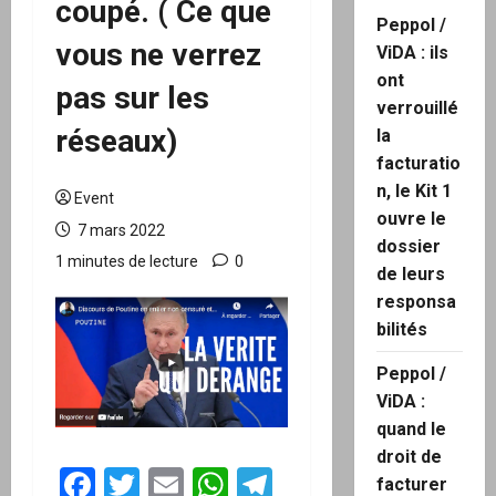
coupé. ( Ce que
Peppol /
vous ne verrez
ViDA : ils
ont
pas sur les
verrouillé
réseaux)
la
facturatio
n, le Kit 1
Event
ouvre le
7 mars 2022
dossier
1 minutes de lecture
0
de leurs
responsa
bilités
Peppol /
ViDA :
quand le
droit de
Facebook
Twitter
Email
WhatsApp
Telegram
facturer