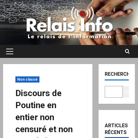
Aller
au
contenu
Menu
principal
RECHERCHER
Non classé
Discours de
Recher
Poutine en
entier non
ARTICLES
censuré et non
RÉCENTS