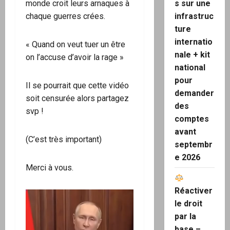
s sur une
monde croit leurs arnaques à
infrastruc
chaque guerres crées.
ture
internatio
« Quand on veut tuer un être
nale + kit
on l’accuse d’avoir la rage »
national
pour
Il se pourrait que cette vidéo
demander
soit censurée alors partagez
des
svp !
comptes
avant
(C’est très important)
septembr
e 2026
Merci à vous.
Réactiver
le droit
par la
base –