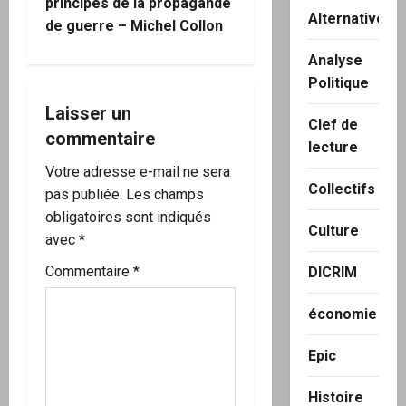
principes de la propagande
o
Alternatives
de guerre – Michel Collon
n
Analyse
Politique
d
Laisser un
Clef de
’
commentaire
lecture
a
Votre adresse e-mail ne sera
Collectifs
pas publiée.
Les champs
r
obligatoires sont indiqués
Culture
avec
*
t
Commentaire
*
DICRIM
i
économie
c
l
Epic
e
Histoire