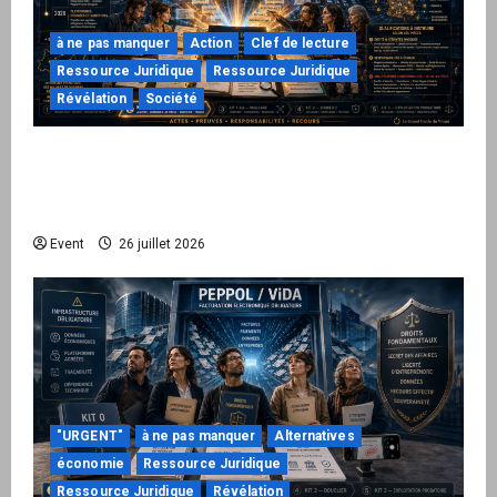
à ne pas manquer
Action
Clef de lecture
Ressource Juridique
Ressource Juridique
Révélation
Société
Peppol / ViDA : ils ont verrouillé la facturation,
le Kit 1 ouvre le dossier de leurs
responsabilités
Event
26 juillet 2026
"URGENT"
à ne pas manquer
Alternatives
économie
Ressource Juridique
Ressource Juridique
Révélation