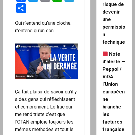
risque de
Partager
devenir
une
Qui n’entend qu’une cloche,
permissio
n’entend qu’un son…
n
technique
Note
d’alerte —
Peppol /
ViDA :
l’Union
européen
Ça fait plaisir de savoir qu’il y
ne
a des gens qui réfléchissent
branche
et comprennent. Le truc qui
les
me rend triste c’est que
factures
l’OTAN emploie toujours les
française
mêmes méthodes et tout le