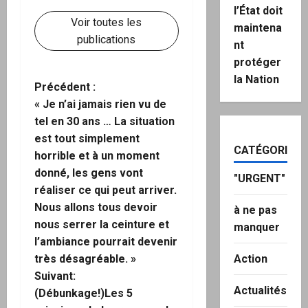
l’État doit
Voir toutes les
maintena
publications
nt
protéger
la Nation
N
Précédent :
« Je n’ai jamais rien vu de
a
tel en 30 ans … La situation
est tout simplement
v
CATÉGORIES
horrible et à un moment
i
donné, les gens vont
"URGENT"
réaliser ce qui peut arriver.
g
Nous allons tous devoir
à ne pas
nous serrer la ceinture et
manquer
a
l’ambiance pourrait devenir
Action
très désagréable. »
t
Suivant:
i
Actualités
(Débunkage!)Les 5