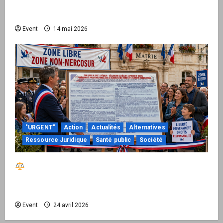
national pour demander des comptes avant
septembre 2026
Event
14 mai 2026
"URGENT"
Action
Actualités
Alternatives
Ressource Juridique
Santé public
Société
Réactiver le droit par la base – Zone Libre
passe à l’action : le kit national d’activation
mairie est disponible
Event
24 avril 2026