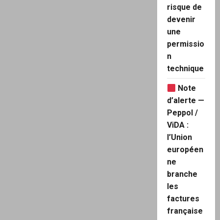
allemand
risque de
exhorte
ses
devenir
citoyens
à
une
commencer
à
permissio
stocker
n
des
denrées
technique
en
prévision
d’un
Note
scénario
d’arrêt
d’alerte —
du
réseau
Peppol /
ou
ViDA :
même
d’une
l’Union
guerre
nucléaire
européen
ne
branche
les
factures
française