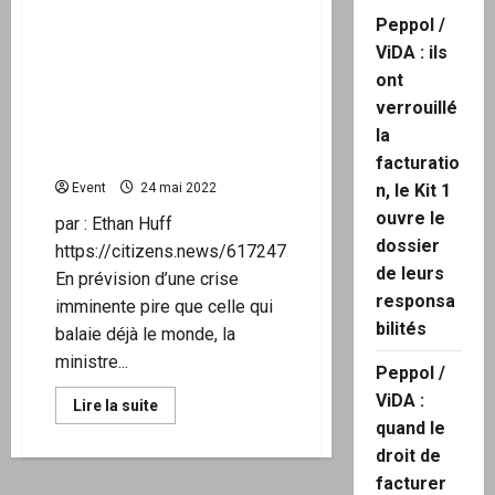
Le gouvernement allemand
Peppol /
exhorte ses citoyens à
ViDA : ils
commencer à stocker des
ont
denrées en prévision d’un
verrouillé
scénario d’arrêt du réseau
ou même d’une guerre
la
nucléaire
facturatio
Event
24 mai 2022
n, le Kit 1
ouvre le
par : Ethan Huff
dossier
https://citizens.news/617247.html
de leurs
En prévision d’une crise
responsa
imminente pire que celle qui
bilités
balaie déjà le monde, la
ministre...
Peppol /
ViDA :
En
Lire la suite
savoir
quand le
plus
sur
droit de
Le
gouvernement
facturer