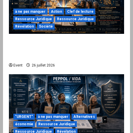
à ne pas manquer
Action
Clef de lecture
Ressource Juridique
Ressource Juridique
Révélation
Société
Peppol / ViDA : ils ont verrouillé la facturation,
le Kit 1 ouvre le dossier de leurs
responsabilités
Event
26 juillet 2026
"URGENT"
à ne pas manquer
Alternatives
économie
Ressource Juridique
Ressource Juridique
Révélation