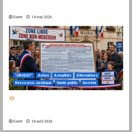
national pour demander des comptes avant
septembre 2026
Event
14 mai 2026
"URGENT"
Action
Actualités
Alternatives
Ressource Juridique
Santé public
Société
Réactiver le droit par la base – Zone Libre
passe à l’action : le kit national d’activation
mairie est disponible
Event
24 avril 2026