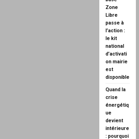
Zone
Libre
passe à
l’action :
le kit
national
d’activati
on mairie
est
disponible
Quand la
crise
énergétiq
ue
devient
intérieure
: pourquoi