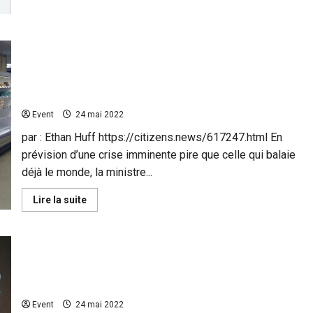
de
la
fiche
de
la
Le gouvernement allemand exhorte ses citoyens à
variole
commencer à stocker des denrées en prévision d’un
du
singe
scénario d’arrêt du réseau ou même d’une guerre
présentant
nucléaire
la
maladie
Event
24 mai 2022
comme
plus
dangereuse
par : Ethan Huff https://citizens.news/617247.html En
qu’elle
prévision d’une crise imminente pire que celle qui balaie
ne
l’est
déjà le monde, la ministre...
!
En
Lire la suite
savoir
plus
sur
Le
gouvernement
allemand
exhorte
MONKEYPOX est le prochain « épouvantail » lâché
ses
sur le monde pour exiger le respect des vaccins?
citoyens
à
Event
24 mai 2022
commencer