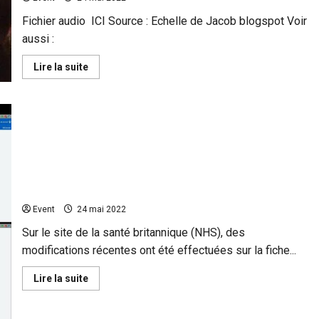
Fichier audio ICI Source : Echelle de Jacob blogspot Voir
aussi :
En
Lire la suite
savoir
plus
sur
Dérives
sectaires
au
sein
de
LFI
Modifications de la fiche de la variole du singe
:
présentant la maladie comme plus dangereuse
« Ce
sont
qu’elle ne l’est !
des
escrocs,
Event
24 mai 2022
la
France
Sur le site de la santé britannique (NHS), des
Insoumise
fonctionne
modifications récentes ont été effectuées sur la fiche...
comme
une
dictature
En
Lire la suite
orwellienne »
savoir
plus
sur
Modifications