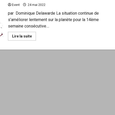
créer
Event
24 mai 2022
des
catastrophes
climatiques
par Dominique Delawarde La situation continue de
?
s’améliorer lentement sur la planète pour la 14ème
semaine consécutive....
En
Lire la suite
savoir
plus
sur
Rapport
mensuel
de
situation
planétaire
Covid
du
21
mai
2022