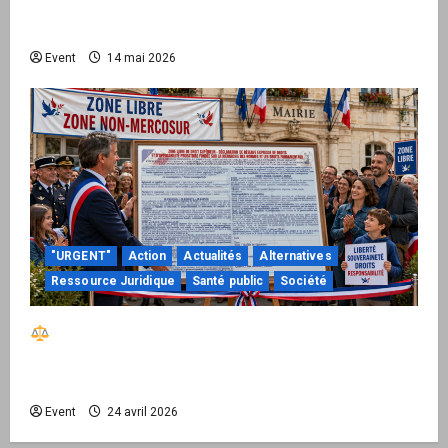
national pour demander des comptes avant
septembre 2026
Event
14 mai 2026
"URGENT"
Action
Actualités
Alternatives
Ressource Juridique
Santé public
Société
Réactiver le droit par la base – Zone Libre
passe à l’action : le kit national d’activation
mairie est disponible
Event
24 avril 2026