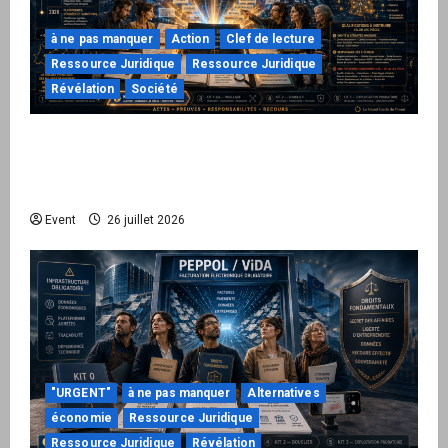
à ne pas manquer
Action
Clef de lecture
Ressource Juridique
Ressource Juridique
Révélation
Société
Peppol / ViDA : ils ont verrouillé la facturation,
le Kit 1 ouvre le dossier de leurs
responsabilités
Event
26 juillet 2026
"URGENT"
à ne pas manquer
Alternatives
économie
Ressource Juridique
Ressource Juridique
Révélation