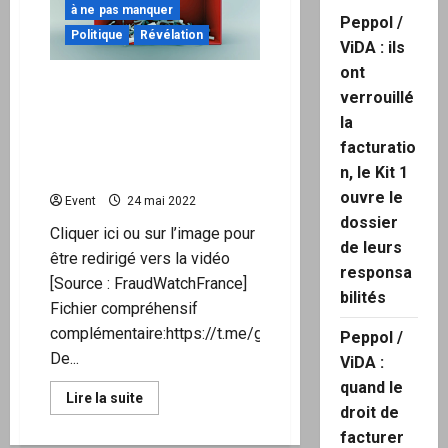
à ne pas manquer
Peppol /
Politique
Révélation
ViDA : ils
ont
« URGENT »Fraude
verrouillé
institutionnelle. La
la
présidentielle 2022 est
facturatio
entièrement frauduleuse.
n, le Kit 1
Les explications !
ouvre le
Event
24 mai 2022
dossier
Cliquer ici ou sur l’image pour
de leurs
être redirigé vers la vidéo
responsa
[Source : FraudWatchFrance]
bilités
Fichier compréhensif
complémentaire:https://t.me/groupeanonyme/37
Peppol /
De...
ViDA :
quand le
En
Lire la suite
savoir
droit de
plus
facturer
sur