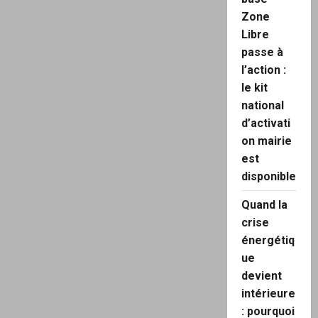
Zone
Libre
passe à
l’action :
le kit
national
d’activati
on mairie
est
disponible
Quand la
crise
énergétiq
ue
devient
intérieure
: pourquoi