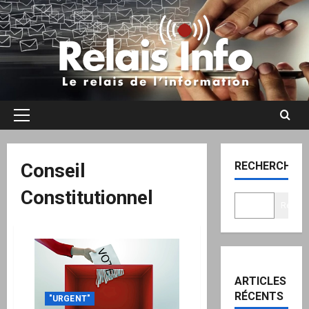
Aller
au
contenu
Menu
principal
Conseil
RECHERCHER
Constitutionnel
Recher
ARTICLES
RÉCENTS
"URGENT"