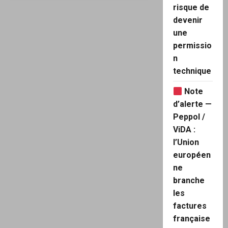
« URGENT »Fraude
risque de
institutionnelle.
La
devenir
présidentielle
2022
une
est
permissio
entièrement
frauduleuse.
n
Les
explications
technique
!
Note
d’alerte —
Peppol /
ViDA :
l’Union
européen
ne
branche
les
factures
française