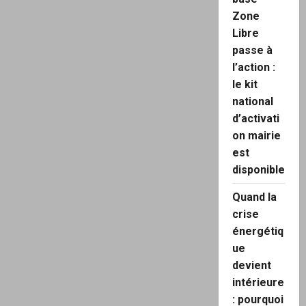
Zone
Libre
passe à
l’action :
le kit
national
d’activati
on mairie
est
disponible
Quand la
crise
énergétiq
ue
devient
intérieure
: pourquoi