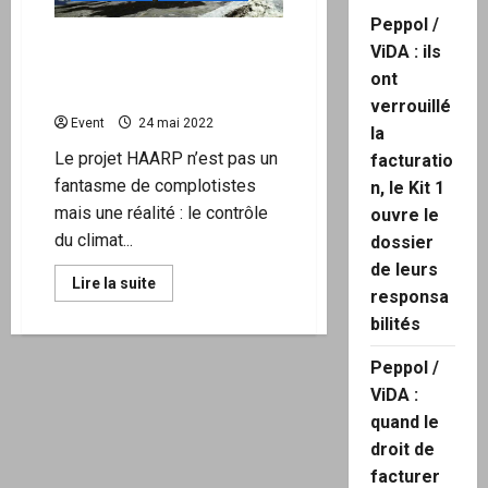
Peppol /
2008 sur i>Télé H.A.A.R.P :
ViDA : ils
Un outil pour créer des
ont
catastrophes climatiques ?
verrouillé
Event
24 mai 2022
la
Le projet HAARP n’est pas un
facturatio
fantasme de complotistes
n, le Kit 1
mais une réalité : le contrôle
ouvre le
du climat...
dossier
de leurs
En
Lire la suite
responsa
savoir
plus
bilités
sur
2008
sur
Peppol /
i>Télé
H.A.A.R.P
ViDA :
:
Un
quand le
outil
droit de
pour
créer
facturer
des