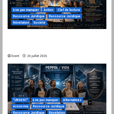
à ne pas manquer
Action
Clef de lecture
Ressource Juridique
Ressource Juridique
Révélation
Société
Peppol / ViDA : ils ont verrouillé la facturation,
le Kit 1 ouvre le dossier de leurs
responsabilités
Event
26 juillet 2026
"URGENT"
à ne pas manquer
Alternatives
économie
Ressource Juridique
Ressource Juridique
Révélation