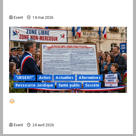
national pour demander des comptes avant
septembre 2026
Event
14 mai 2026
"URGENT"
Action
Actualités
Alternatives
Ressource Juridique
Santé public
Société
Réactiver le droit par la base – Zone Libre
passe à l’action : le kit national d’activation
mairie est disponible
Event
24 avril 2026