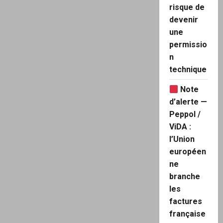
catastrophes
risque de
climatiques
?
devenir
une
permissio
n
technique
Note
d’alerte —
Peppol /
ViDA :
l’Union
européen
ne
branche
les
factures
française